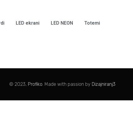
rdi
LED ekrani
LED NEON
Totemi
© 2023,
Profiko
. Made with passion by
Dizajniranj3