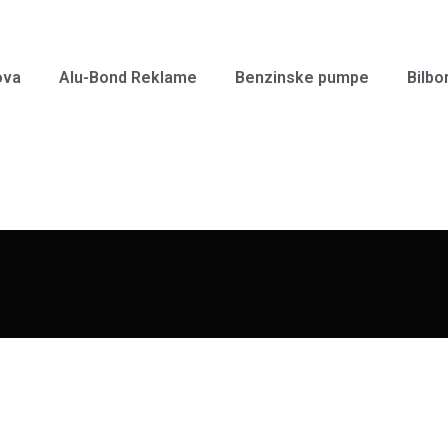
ova
Alu-Bond Reklame
Benzinske pumpe
Bilbo