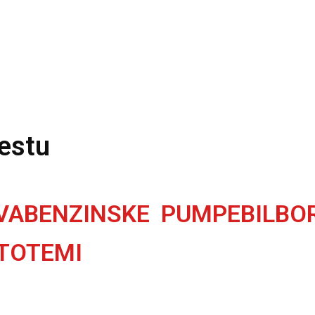
mestu
V
A
B
E
N
Z
I
N
S
K
E
P
U
M
P
E
B
I
L
B
O
T
O
T
E
M
I