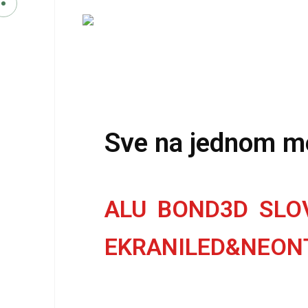
Sve na jednom 
A
L
U
B
O
N
D
3
D
S
L
O
E
K
R
A
N
I
L
E
D
&
N
E
O
N