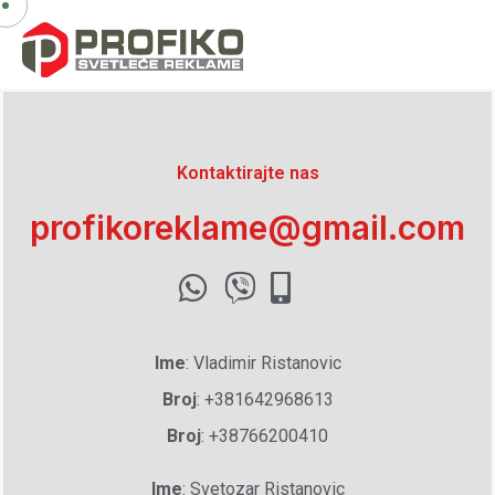
Kontaktirajte nas
profikoreklame@gmail.com
Ime
: Vladimir Ristanovic
Broj
: +381642968613
Broj
: +38766200410
Ime
: Svetozar Ristanovic