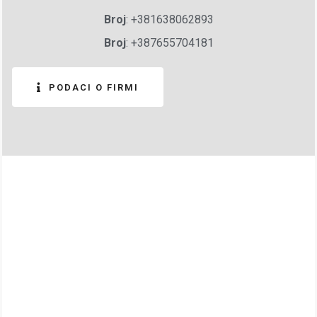
Broj
: +381638062893
Broj
: +387655704181
PODACI O FIRMI